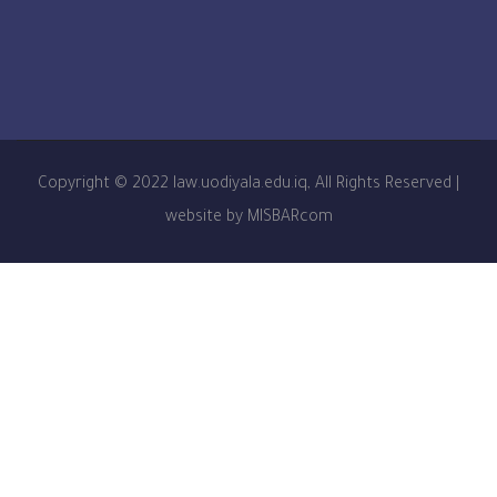
Copyright © 2022 law.uodiyala.edu.iq, All Rights R
website by MISBARcom