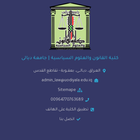
ة القانون والعلوم السياسية | جامعة ديالى
العـراق، ديـالــى، بعقــوبة - تقاطع القدس
admin_law@uodiyala.edu.iq
Sitemape
00964770763689
تطبيق الكلية على الهاتف
اتصل بنا