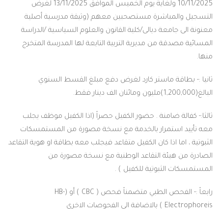
10/11/2025 ولغاية يوم الخميس الموافق 13/11/2025 لغرض
لمباشرة مستصحبين معهم (وثيقة مدرسية أصلية
امعة ديالى/كلية القانون والعلوم السياسية /الدراسة
قة من مديرية التربية التابعة لها المدرسة المتخرج
اقة ماستر كارد لغرض دفع مبلغ القسط السنوي
ة ضامنة . حضور الكفيل حصراً (اذا الكفيل موظف يجلب
ستمرار بالخدمة مع نسخة مصورة من المستمسكات
ا اذا كان الكفيل متقاعد فيجلب معه بطاقة او هوية التقاعد
هيئة التقاعد الوطنية مع نسخة مصورة من
لثبوتية للكفيل ) .
رابعاً :- الفحص الطبي متضمناً فحص ( CBC ) أو (HB-
صات الاخرى