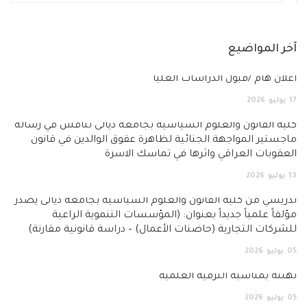
ضيع
بول الدراسات العليا
ن والعلوم السياسية بجامعة ديالى تناقش في رسالة
واجهة الجنائية لظاهرة عقوق الوالدين في قانون
عراقي واثرها في تماسك الاسرة
لية القانون والعلوم السياسية بجامعة ديالى يصدر
ً جديداً بعنوان: (المؤسسات التنموية الراعية
جارية (حاضنات الأعمال) – دراسة قانونية مقارنة)
بة الترقية العلمية