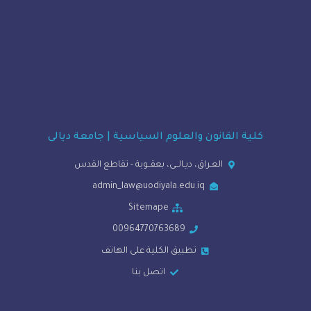
ة القانون والعلوم السياسية | جامعة ديالى
العـراق، ديـالــى، بعقــوبة - تقاطع القدس
admin_law@uodiyala.edu.iq
Sitemape
00964770763689
تطبيق الكلية على الهاتف
اتصل بنا