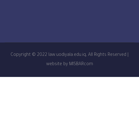
Copyright © 2022 law.uodiyala.edu.iq, All Rights R
website by MISBARcom