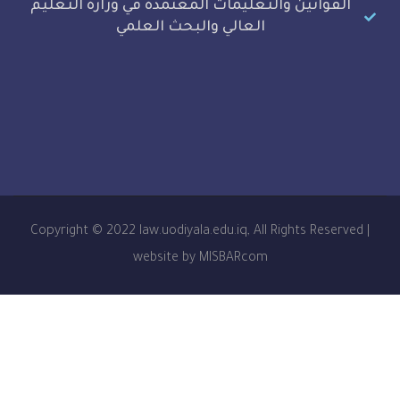
نين والتعليمات المعتمدة في وزارة التعليم
العالي والبحث العلمي
Copyright © 2022 law.uodiyala.edu.iq, All Rights R
website by MISBARcom