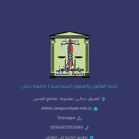
ة القانون والعلوم السياسية | جامعة ديالى
العـراق، ديـالــى، بعقــوبة - تقاطع القدس
admin_law@uodiyala.edu.iq
Sitemape
00964770763689
تطبيق الكلية على الهاتف