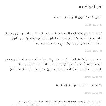
ضيع
بول الدراسات العليا
ن والعلوم السياسية بجامعة ديالى تناقش في رسالة
واجهة الجنائية لظاهرة عقوق الوالدين في قانون
عراقي واثرها في تماسك الاسرة
لية القانون والعلوم السياسية بجامعة ديالى يصدر
ً جديداً بعنوان: (المؤسسات التنموية الراعية
جارية (حاضنات الأعمال) – دراسة قانونية مقارنة)
بة الترقية العلمية
ن والعلوم السياسية بجامعة ديالى تهنئ أحد