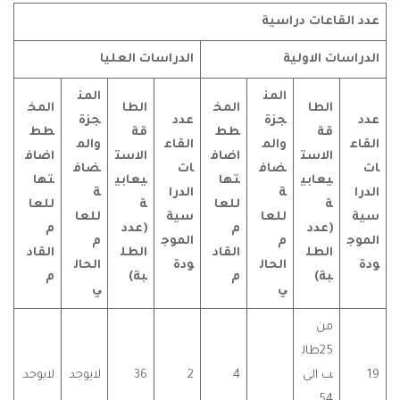
ت دراسية
لاولية
الدراسات العليا
المن
المن
ا
المخ
الطا
المخ
جزة
عدد
جزة
طط
قة
طط
والم
القاع
والم
ست
اضاف
الاست
اضاف
ضاف
ات
ضاف
بي
تها
يعابي
تها
ة
الدرا
ة
للعا
ة
للعا
للعا
سية
للعا
دد
م
(عدد
م
م
الموج
م
طل
القاد
الطل
القاد
الحال
ودة
الحال
م
بة)
م
ي
ي
25طال
لى
4
2
36
لايوجد
لايوجد