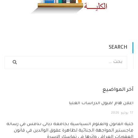
ضيع
بول الدراسات العليا
ن والعلوم السياسية بجامعة ديالى تناقش في رسالة
واجهة الجنائية لظاهرة عقوق الوالدين في قانون
عراقي واثرها في تماسك الاسرة