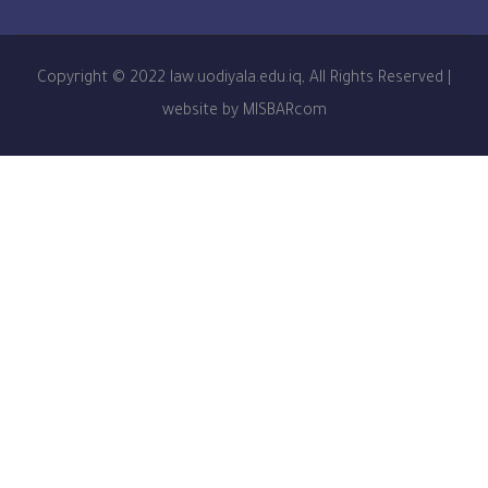
Copyright © 2022 law.uodiyala.edu.iq, All Rights R
website by MISBARcom