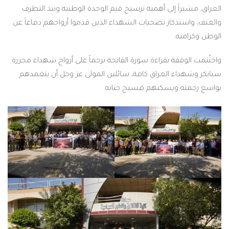
اً إلى أهمية ترسيخ قيم الوحدة الوطنية ونبذ التطرف
ذكار تضحيات الشهداء الذين قدموا أرواحهم دفاعاً عن
ه.
قفة بقراءة سورة الفاتحة ترحماً على أرواح شهداء مجزرة
ء العراق كافة، سائلين المولى عز وجل أن يتغمدهم
 ويسكنهم فسيح جناته.