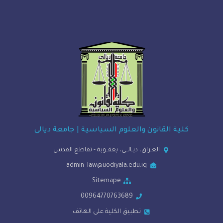
ة القانون والعلوم السياسية | جامعة ديالى
العـراق، ديـالــى، بعقــوبة - تقاطع القدس
admin_law@uodiyala.edu.iq
Sitemape
00964770763689
تطبيق الكلية على الهاتف