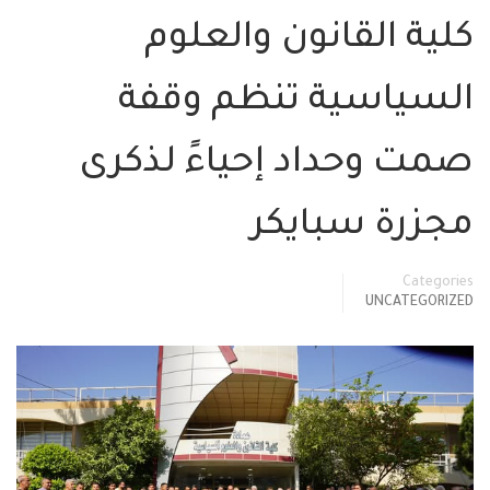
القانون والعلوم
سية تنظم وقفة
حداد إحياءً لذكرى
 سبايكر
UNC