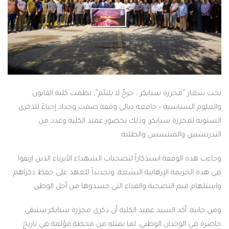
زرة سبايكر… جرحٌ لا يلتئم”، نظمت كلية القانون
اسية – جامعة ديالى وقفة صمت وحداد إحياءً للذكرى
رة سبايكر، وذلك بحضور عميد الكلية وعدد من
المنتسبين والطلبة.
قفة استذكاراً لتضحيات الشهداء الأبرياء الذين ارتقوا
مة الإرهابية البشعة، وتجديداً للعهد على حفظ ذكراهم
م التضحية والفداء التي جسدوها من أجل الوطن.
كد السيد عميد الكلية أن ذكرى مجزرة سبايكر ستبقى
وجدان الوطني، لما تمثله من محطة مؤلمة في تاريخ